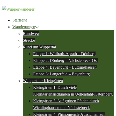
Zum
Inhalt
springen
Startseite
Wanderungen
Rundweg
Strecke
Rund um Wuppertal
Etappe 1: Wülfrath-Aprath – Dönberg
Etappe 2: Dönberg – Nächstebreck-Ost
Etappe 4: Beyenburg – Lüttringhausen
Etappe 3: Langerfeld – Beyenburg
Wuppertaler Kleingärten
Kleingärten 1: Durch viele
Kleingartensiedlungen in Uellendahl-Katernberg
Kleingärten 3: Auf grünen Pfaden durch
Wichlinghausen und Nächstebreck
Kleingärten 4: Phänomenale Aussichten auf