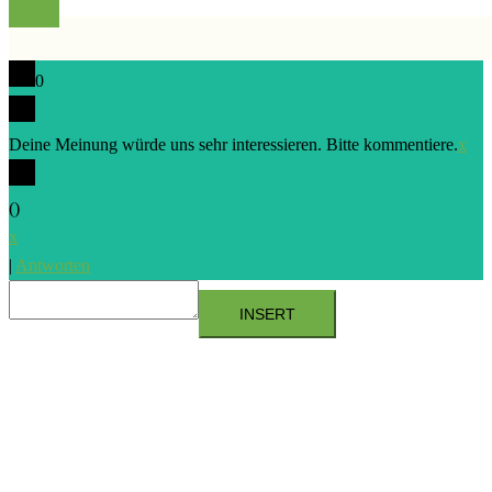
0
Deine Meinung würde uns sehr interessieren. Bitte kommentiere.
x
(
)
x
|
Antworten
INSERT