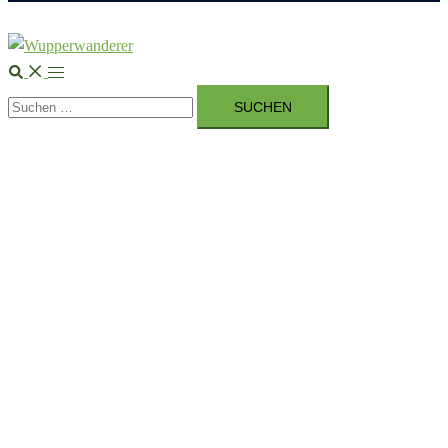
Suche
Menü
Suchen
umschalten
nach: