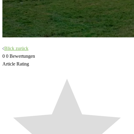
Beitragsnavigation
Blick zurück
0
0
Bewertungen
Article Rating