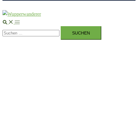
Suche
Menü
Suchen
umschalten
nach: