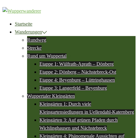
Zum
Inhalt
springen
Startseite
Wanderungen
Rundweg
Strecke
Rund um Wuppertal
Etappe 1: Wülfrath-Aprath – Dönberg
Etappe 2: Dönberg – Nächstebreck-Ost
Etappe 4: Beyenburg – Lüttringhausen
Etappe 3: Langerfeld – Beyenburg
Wuppertaler Kleingärten
Kleingärten 1: Durch viele
Kleingartensiedlungen in Uellendahl-Katernberg
Kleingärten 3: Auf grünen Pfaden durch
Wichlinghausen und Nächstebreck
Kleingärten 4: Phänomenale Aussichten auf