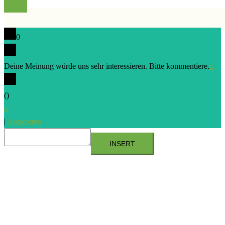
0
Deine Meinung würde uns sehr interessieren. Bitte kommentiere.
x
(
)
x
|
Antworten
INSERT