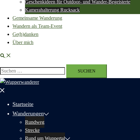
Geschenkideen für Outdoor- und Wander-Begeisterte
Kamerahalterung Rucksack
Gemeinsame Wanderung
Wandern als Team-Event
Ge(h)danken
Über mich
Suche
Suchen
nach:
Menü
schließen
Startseite
Wanderungen
Rundweg
Strecke
Rund um Wuppertal