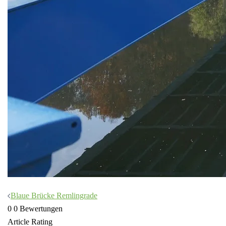
Beitragsnavigation
Blaue Brücke Remlingrade
0
0
Bewertungen
Article Rating