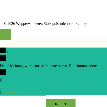
© 2026 Wupperwanderer. Stolz präsentiert von
Sydney
0
Deine Meinung würde uns sehr interessieren. Bitte kommentiere.
x
(
)
x
|
Antworten
INSERT