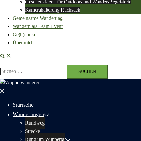
Geschenkideen für Outdoor- und Wander-Begeisterte
Kamerahalterung Rucksack
Gemeinsame Wanderung
Wandern als Team-Event
Ge(h)danken
Über mich
Suche
Suchen
nach:
Menü
schließen
Startseite
Wanderungen
Rundweg
Strecke
Rund um Wuppertal