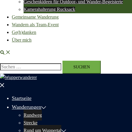
Geschenkideen für Outdoor- und Wander-Begeisterte
Kamerahalterung Rucksack
Gemeinsame Wanderung
Wandern als Team-Event
Ge(h)danken
Über mich
Suche
Suchen
nach:
Menü
schließen
Startseite
Wanderungen
Rundweg
Strecke
Rund um Wuppertal