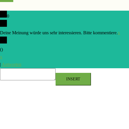
0
Deine Meinung würde uns sehr interessieren. Bitte kommentiere.
x
(
)
x
|
Antworten
INSERT