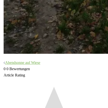
Beitragsnavigation
Abendsonne auf Wiese
0
0
Bewertungen
Article Rating