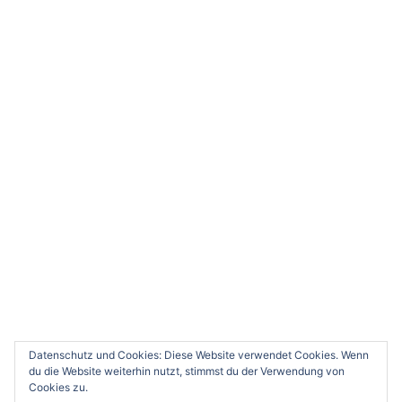
© 2026 Wupperwanderer. Stolz präsentiert von
Sydney
0
Deine Meinung würde uns sehr interessieren. Bitte
kommentiere.
x
(
)
x
|
Antworten
Datenschutz und Cookies: Diese Website verwendet Cookies. Wenn
du die Website weiterhin nutzt, stimmst du der Verwendung von
Cookies zu.