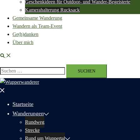
Geschenkideen für Outdoor- und Wander-Begeisterte
Kamerahalterung Rucksack
Gemeinsame Wanderung
Wandern als Team-Event
Ge(h)danken
Über mich
Suche
Suchen
nach:
Menü
schließen
Startseite
Wanderungen
Rundweg
Strecke
Rund um Wuppertal