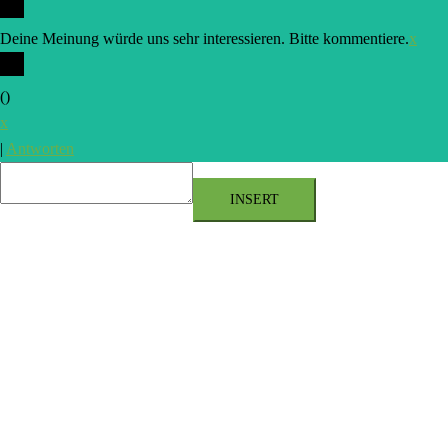
Deine Meinung würde uns sehr interessieren. Bitte kommentiere.
x
(
)
x
|
Antworten
INSERT