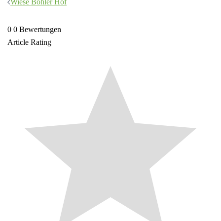
Beitragsnavigation
Wiese Böhler Hof
0
0
Bewertungen
Article Rating