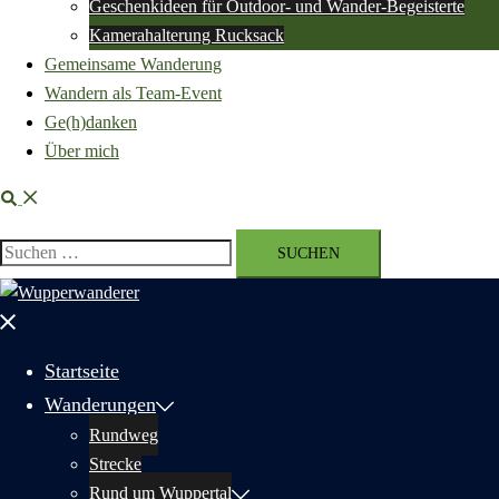
Geschenkideen für Outdoor- und Wander-Begeisterte
Kamerahalterung Rucksack
Gemeinsame Wanderung
Wandern als Team-Event
Ge(h)danken
Über mich
Suche
Suchen
nach:
Menü
schließen
Startseite
Wanderungen
Rundweg
Strecke
Rund um Wuppertal