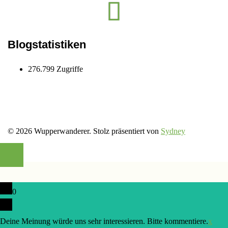
Instagram
wupper.wanderer
Blogstatistiken
276.799 Zugriffe
© 2026 Wupperwanderer. Stolz präsentiert von
Sydney
0
Deine Meinung würde uns sehr interessieren. Bitte kommentiere.
x