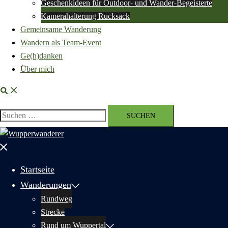
Geschenkideen für Outdoor- und Wander-Begeisterte
Kamerahalterung Rucksack
Gemeinsame Wanderung
Wandern als Team-Event
Ge(h)danken
Über mich
Suche
Suchen
nach:
Menü
schließen
Startseite
Wanderungen
Rundweg
Strecke
Rund um Wuppertal