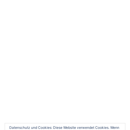
abonnieren und Benachrichtigungen über neue
Beiträge via E-Mail zu erhalten.
E-
Mail-
Adresse
ABONNIEREN
WUPPER.WANDERER @ INSTAGRAMM
Instagram
wupper.wanderer
BLOGSTATISTIKEN
277.142 Zugriffe
Datenschutz und Cookies: Diese Website verwendet Cookies. Wenn