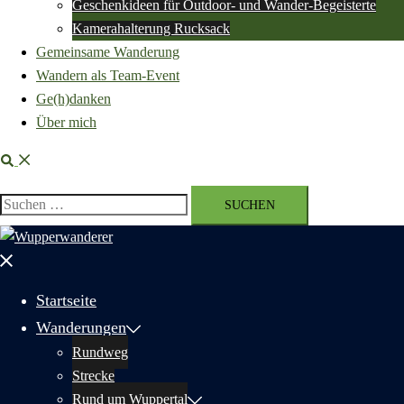
Geschenkideen für Outdoor- und Wander-Begeisterte
Kamerahalterung Rucksack
Gemeinsame Wanderung
Wandern als Team-Event
Ge(h)danken
Über mich
Suche
Suchen
nach:
Menü
schließen
Startseite
Wanderungen
Rundweg
Strecke
Rund um Wuppertal