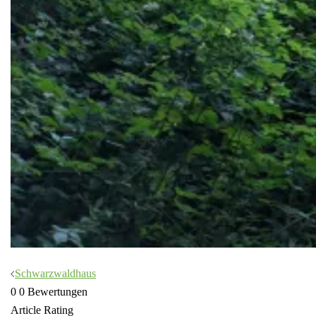
Beitragsnavigation
Schwarzwaldhaus
0
0
Bewertungen
Article Rating