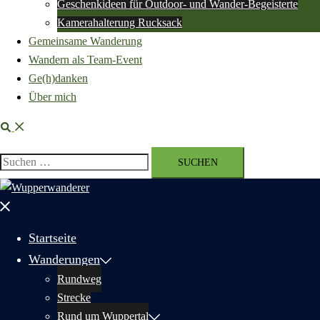
Geschenkideen für Outdoor- und Wander-Begeisterte
Kamerahalterung Rucksack
Gemeinsame Wanderung
Wandern als Team-Event
Ge(h)danken
Über mich
Suche
Suchen
nach:
Menü
schließen
Startseite
Wanderungen
Rundweg
Strecke
Rund um Wuppertal