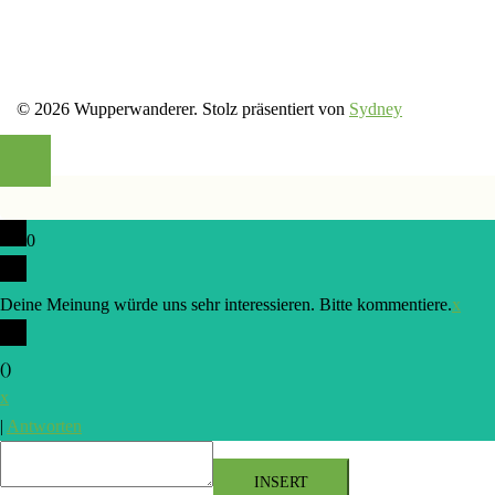
© 2026 Wupperwanderer. Stolz präsentiert von
Sydney
0
Deine Meinung würde uns sehr interessieren. Bitte kommentiere.
x
(
)
x
|
Antworten
INSERT